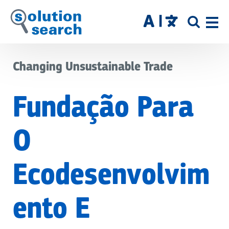
Skip
to
SITE
main
SEAR
content
Changing Unsustainable Trade
Fundação Para
O
Ecodesenvolvim
Ento E