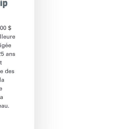
ip
000 $
lleure
rigée
25 ans
t
le des
la
e
la
eau.