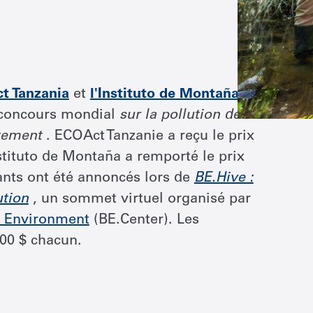
t Tanzania
et
l'Instituto de Montaña
u concours mondial
sur la pollution de
tement
. ECOAct Tanzanie a reçu le prix
stituto de Montaña a remporté le prix
ants ont été annoncés lors de
BE.Hive :
ution
, un sommet virtuel organisé par
e Environment
(BE.Center). Les
00 $ chacun.