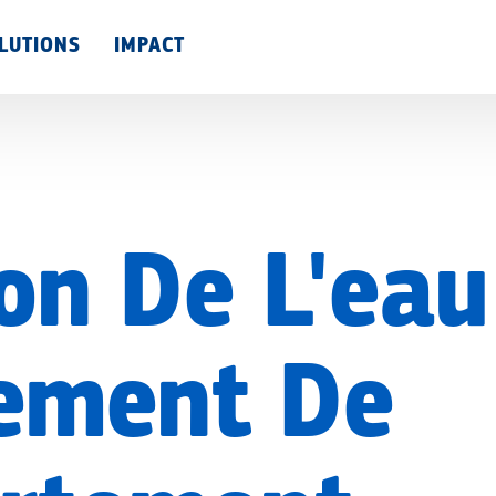
Skip
LUTIONS
IMPACT
to
main
content
ion De L'eau
ement De