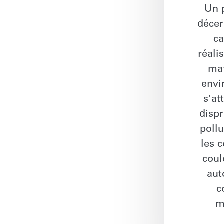
Un p
décer
ca
réali
mat
envi
s'at
dispr
pollu
les 
coul
aut
c
m