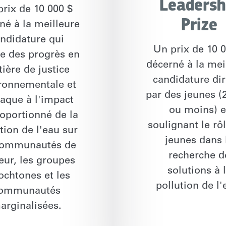
Leadersh
rix de 10 000 $
Prize
né à la meilleure
ndidature qui
Un prix de 10 
se des progrès en
décerné à la mei
ière de justice
candidature di
ronnementale et
par des jeunes (
taque à l'impact
ou moins) e
oportionné de la
soulignant le rô
tion de l'eau sur
jeunes dans 
communautés de
recherche d
eur, les groupes
solutions à 
ochtones et les
pollution de l'
ommunautés
arginalisées.