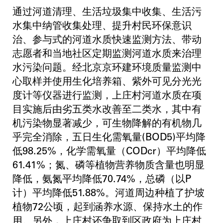
通过河道清理、生活垃圾集中收集、生活污
水集中纳管收集处理、提升村民环保意识
治、参与式的河道水质快速监测方法、带动
志愿者和当地社区定期监测河道水质来治理
水污染问题。经北京京环建环境质量监测中
心取样并使用生化培养箱、紫外可见分光光
度计等仪器进行监测，上庄村河道水质在项
目实施后由劣五类水改善至二类水，其中有
机污染物显著减少，可生物降解的有机物几
乎完全消除，五日生化需氧量(BOD5)平均降
低98.25%，化学需氧量（CODcr）平均降低
61.41%；氮、磷等植物营养物质含量也明显
降低，氨氮平均降低70.74%，总磷（以P
计）平均降低51.88%。河道周边种植了护坡
植物72公顷，起到涵养水源、保持水土的作
用。另外，上庄村还争取到区政府为上庄村