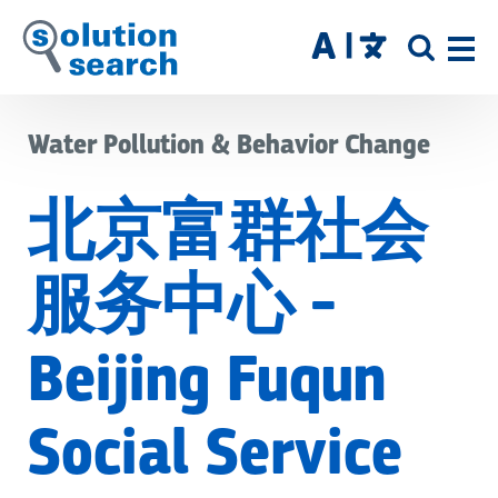
Skip
to
SITE
main
SEAR
content
Water Pollution & Behavior Change
北京富群社会
服务中心 -
Beijing Fuqun
Social Service