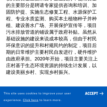
的主要部分是聘请专家提供咨询和培训、加
固防护提、实施生态修复工程、水源保护工
程、专业水质监测、购买本土植物种子并种
植、建设善水广场、开展保护宣传等，项目
污水排放管道的铺设属于政府补贴。虽然从
基础设施的建设来说成本较高，但由于村民
环保意识的提升和村规民约的制定，项目后
期的日常维护主要村民自发进行，硬件维护
由政府承担。2020年开始，项目主要关注上
庄村基于生态环境资源的持续生计发展，以
建设美丽乡村、实现乡村振兴。
RETURN ON INVESTMENT: HOW MUCH
ACCEPT
This site uses cookies to improve your user
DID IT COST TO IMPLEMENT THESE
experience.
Click here
to learn more.